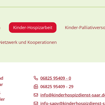
n
Kinder-Hospizarbeit
Kinder-Palliativvers
Netzwerk und Kooperationen
nd
06825 95409 - 0
ar
06825 95409 - 29
5
info@kinderhospizdienst-saar.d
ler
info-sapv@kinderhospizdienst-s