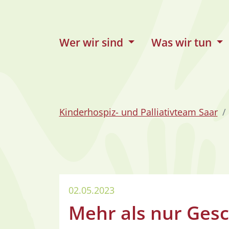
zum Inhalt
Wer wir sind
Was wir tun
Kinderhospiz- und Palliativteam Saar
02.05.2023
Mehr als nur Ges