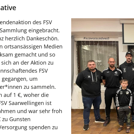
ative
pendenaktion des FSV
e Sammlung eingebracht.
z herzlich Dankeschön.
in ortsansässigen Medien
rksam gemacht und so
sich an der Aktion zu
annschaftendes FSV
s gegangen, um
ner*innen zu sammeln.
 auf 1 €, woher die
SV Saarwellingen ist
ahmen und war sehr froh
€ zu Gunsten
 Versorgung spenden zu