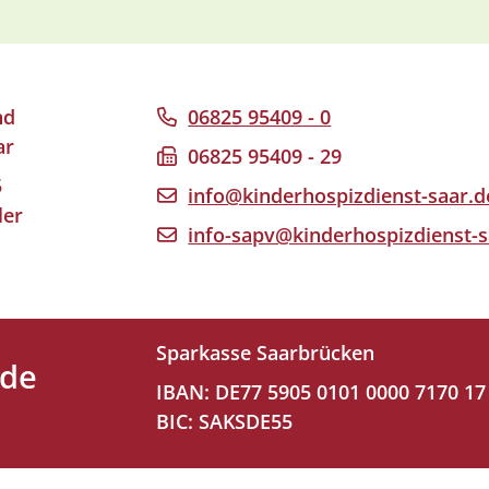
nd
06825 95409 - 0
ar
06825 95409 - 29
5
info@kinderhospizdienst-saar.d
ler
info-sapv@kinderhospizdienst-s
Sparkasse Saarbrücken
nde
IBAN: DE77 5905 0101 0000 7170 17
BIC: SAKSDE55