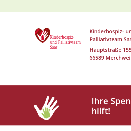
Kinderhospiz- u
Palliativteam Sa
Hauptstraße 15
66589 Merchwei
Ihre Spe
hilft!