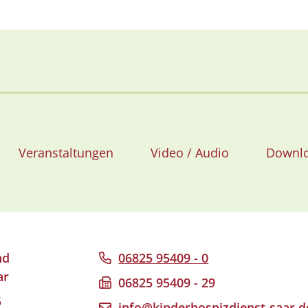
Veranstaltungen
Video / Audio
Downl
nd
06825 95409 - 0
ar
06825 95409 - 29
5
info@kinderhospizdienst-saar.d