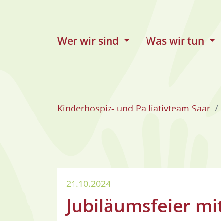
zum Inhalt
Wer wir sind
Was wir tun
Kinderhospiz- und Palliativteam Saar
21.10.2024
Jubiläumsfeier mi