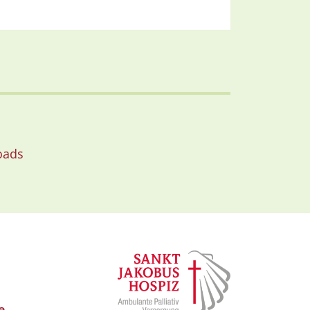
oads
e