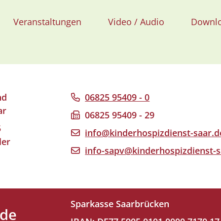
Veranstaltungen
Video / Audio
Downl
nd
06825 95409 - 0
ar
06825 95409 - 29
5
info@kinderhospizdienst-saar.d
ler
info-sapv@kinderhospizdienst-s
Sparkasse Saarbrücken
nde