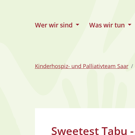
zum Inhalt
Wer wir sind
Was wir tun
Kinderhospiz- und Palliativteam Saar
Sweetest Tabu -