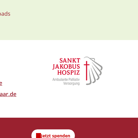
oads
e
aar.de