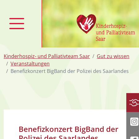
zum Inhalt
Kinderhospiz- und Palliativteam Saar
Gut zu wissen
Veranstaltungen
Benefizkonzert BigBand der Polizei des Saarlandes
Sp
I
Benefizkonzert BigBand der
Polizei des Saarlandes