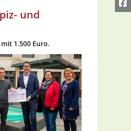
Fa
piz- und
 mit 1.500 Euro.