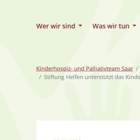
zum Inhalt
Wer wir sind
Was wir tun
Kinderhospiz- und Palliativteam Saar
Stiftung Helfen unterstützt das Kind