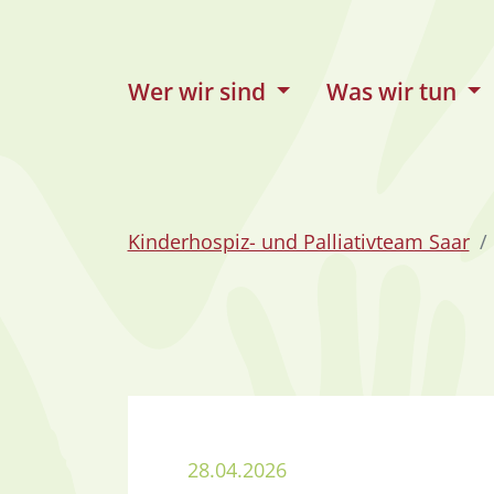
zum Inhalt
Wer wir sind
Was wir tun
Kinderhospiz- und Palliativteam Saar
28.04.2026