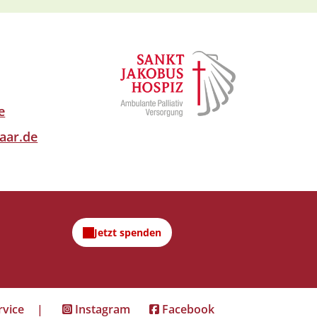
e
aar.de
rvice
|
Instagram
Facebook