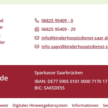
nd
06825 95409 - 0
ar
06825 95409 - 29
5
info@kinderhospizdienst-saar.d
ler
info-sapv@kinderhospizdienst-s
Sparkasse Saarbrücken
nde
IBAN: DE77 5905 0101 0000 7170 17
BIC: SAKSDE55
weis
Digitales Hinweisgebersystem
Informationen
Se