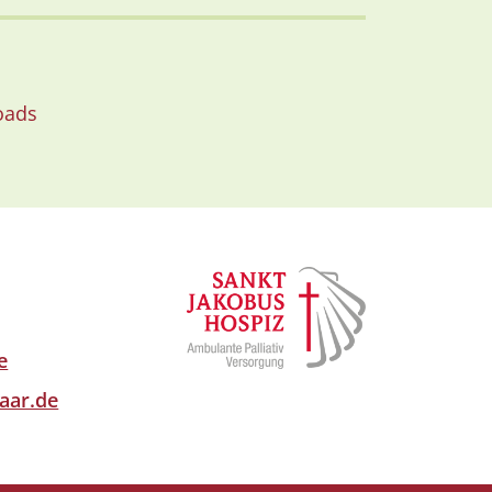
oads
e
aar.de