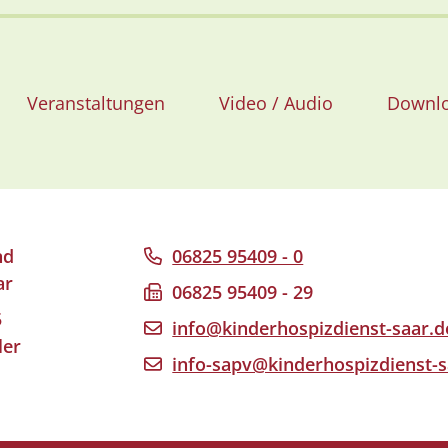
Veranstaltungen
Video / Audio
Downl
nd
06825 95409 - 0
ar
06825 95409 - 29
5
info@kinderhospizdienst-saar.d
ler
info-sapv@kinderhospizdienst-s