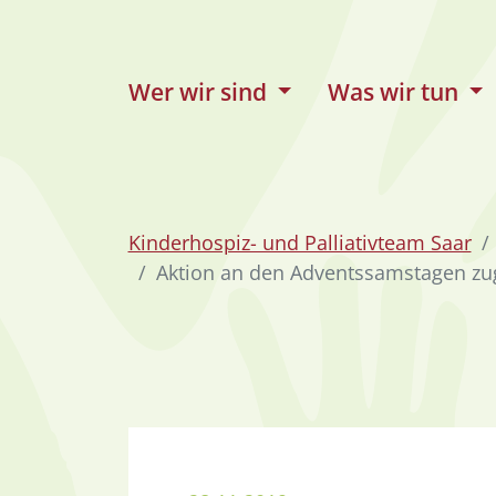
zum Inhalt
Wer wir sind
Was wir tun
Kinderhospiz- und Palliativteam Saar
Aktion an den Adventssamstagen zug