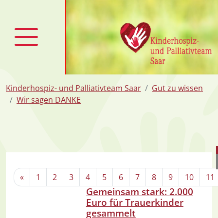
zum
Inhalt
Kinderhospiz- und Palliativteam Saar
Gut zu wissen
Wir sagen DANKE
«
1
2
3
4
5
6
7
8
9
10
11
Gemeinsam stark: 2.000
Euro für Trauerkinder
gesammelt