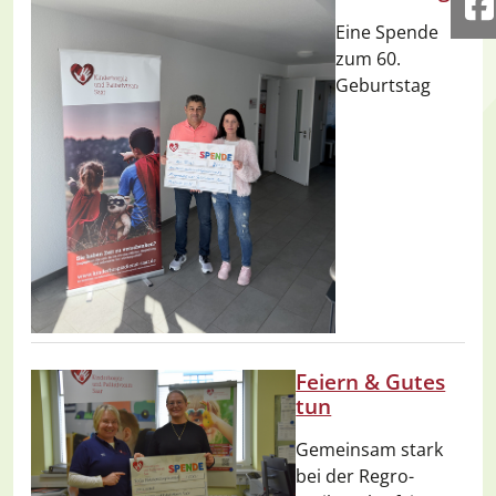
F
Eine Spende
zum 60.
Geburtstag
Feiern & Gutes
tun
Gemeinsam stark
bei der Regro-