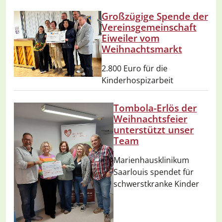
Großzügige Spende der
Vereinsgemeinschaft
Eiweiler vom
Weihnachtsmarkt
2.800 Euro für die
Kinderhospizarbeit
Tombola-Erlös der
Weihnachtsfeier
unterstützt unser
Team
Marienhausklinikum
Saarlouis spendet für
schwerstkranke Kinder