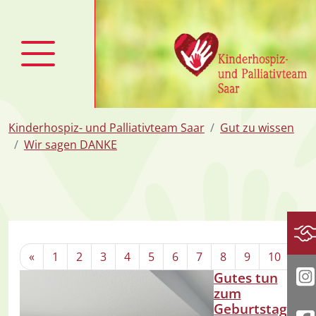
zum Inhalt
Kinderhospiz- und Palliativteam Saar
Gut zu wissen
Wir sagen DANKE
Sp
«
1
2
3
4
5
6
7
8
9
10
11
Gutes tun
I
zum
Geburtstag