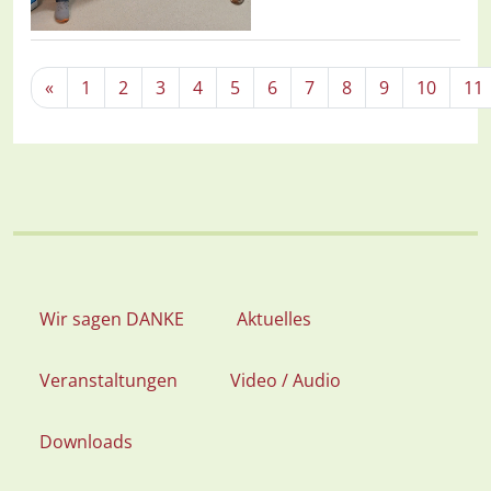
«
1
2
3
4
5
6
7
8
9
10
11
Wir sagen DANKE
Aktuelles
Veranstaltungen
Video / Audio
Downloads