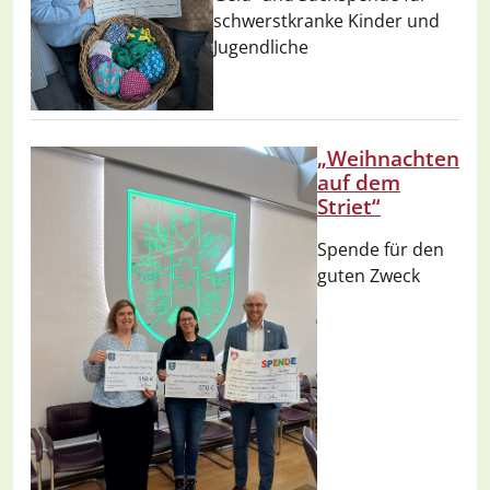
schwerstkranke Kinder und
Jugendliche
„Weihnachten
auf dem
Striet“
Spende für den
guten Zweck