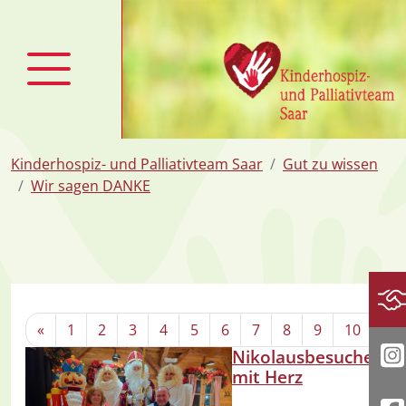
zum Inhalt
Kinderhospiz- und Palliativteam Saar
Gut zu wissen
Wir sagen DANKE
Sp
«
1
2
3
4
5
6
7
8
9
10
11
Nikolausbesuche
I
mit Herz