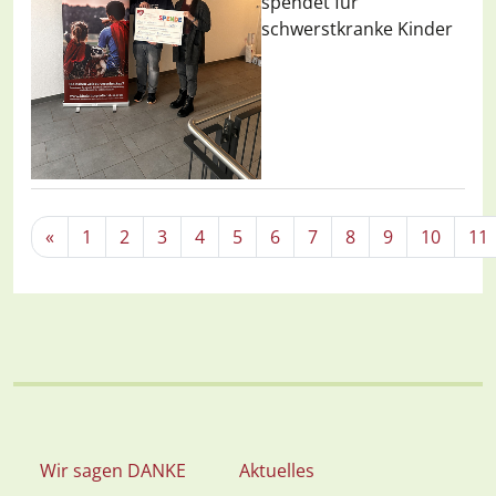
spendet für
schwerstkranke Kinder
«
1
2
3
4
5
6
7
8
9
10
11
Wir sagen DANKE
Aktuelles