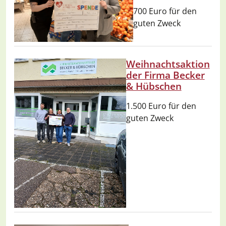
700 Euro für den
guten Zweck
Weihnachtsaktion
der Firma Becker
& Hübschen
1.500 Euro für den
guten Zweck