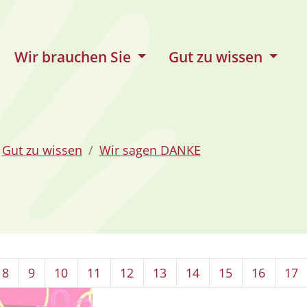
Wir brauchen Sie
Gut zu wissen
Gut zu wissen
Wir sagen DANKE
8
9
10
11
12
13
14
15
16
17