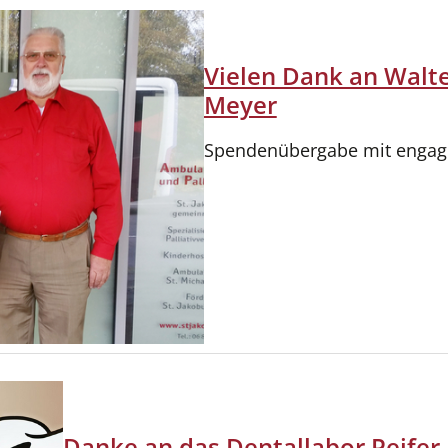
Vielen Dank an Walt
Meyer
Spendenübergabe mit engag
Danke an das Dentallabor Peifer