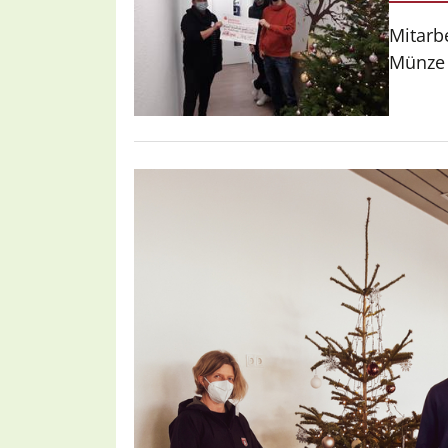
Mitarb
Münze 