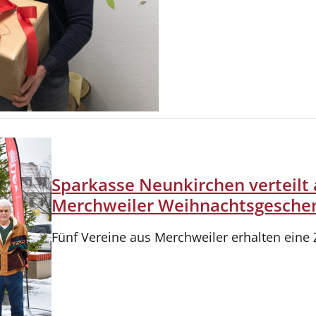
Sparkasse Neunkirchen verteilt a
Merchweiler Weihnachtsgesche
Fünf Vereine aus Merchweiler erhalten eine