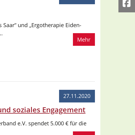
Fa
 Saar“ und „Ergotherapie Eiden-
e…
Mehr
27.11.2020
und soziales Engagement
rband e.V. spendet 5.000 € für die