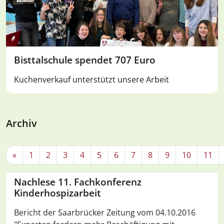
Bisttalschule spendet 707 Euro
Kuchenverkauf unterstützt unsere Arbeit
Archiv
«
1
2
3
4
5
6
7
8
9
10
11
Nachlese 11. Fachkonferenz
Kinderhospizarbeit
Bericht der Saarbrücker Zeitung vom 04.10.2016